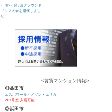
投
前
← 前へ
第3回グラウンド
の
稿
ゴルフ大会を開催しまし
記
た！
ナ
事:
ビ
ゲ
ー
シ
ョ
ン
<賃貸マンション情報>
◎益田市
エスポワール・メゾン・エリカ
201号室 入居可能
◎浜田市