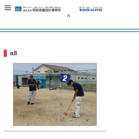
～あしたへ、未来へ～
株式会社 昭和
A
測量設計事務
所
a8