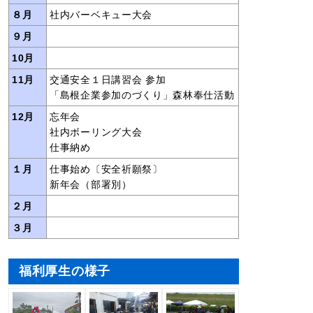
８月
社内バーベキュー大会
９月
10月
11月
交通安全１日講習会 参加
「島根企業参加のづくり」森林奉仕活動
12月
忘年会
社内ボーリング大会
仕事納め
１月
仕事始め〔安全祈願祭〕
新年会（部署別）
２月
３月
福利厚生の様子