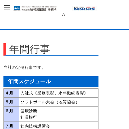
～あしたへ、未来へ～
株式会社 昭和
A
測量設計事務
所
年間行事
当社の定例行事です。
年間スケジュール
４月
入社式〔業務表彰、永年勤続表彰〕
５月
ソフトボール大会（地質協会）
６月
健康診断
社員旅行
７月
社内技術講習会