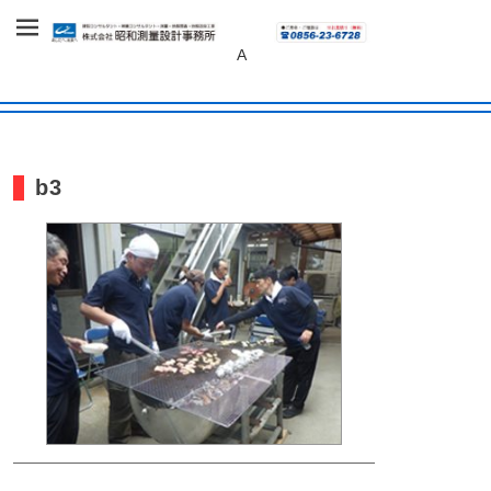
～あしたへ、未来へ～
株式会社 昭和
A
測量設計事務
所
b3