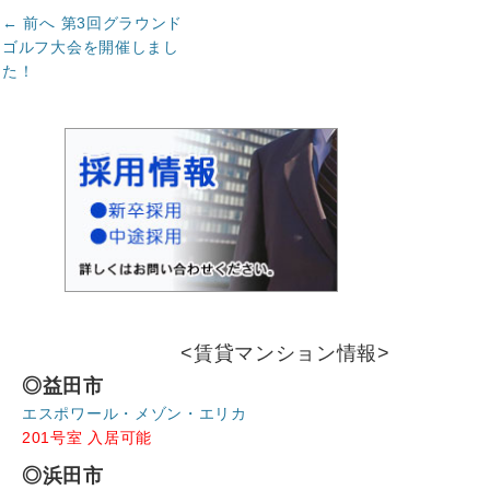
投
前
← 前へ
第3回グラウンド
の
稿
ゴルフ大会を開催しまし
記
た！
ナ
事:
ビ
ゲ
ー
シ
ョ
ン
<賃貸マンション情報>
◎益田市
エスポワール・メゾン・エリカ
201号室 入居可能
◎浜田市