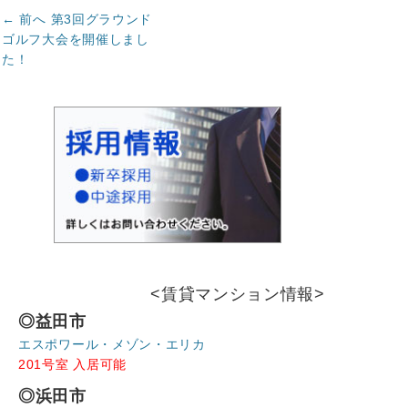
投
前
← 前へ
第3回グラウンド
の
稿
ゴルフ大会を開催しまし
記
た！
ナ
事:
ビ
ゲ
ー
シ
ョ
ン
<賃貸マンション情報>
◎益田市
エスポワール・メゾン・エリカ
201号室 入居可能
◎浜田市