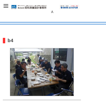
～あしたへ、未来へ～
株式会社 昭和
A
測量設計事務
所
b4