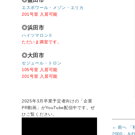
エスポワール・メゾン・エリカ
201号室 入居可能
◎浜田市
ハイツマロンⅡ
ただいま満室です。
◎大田市
セジュール・トロン
105号室 入居可能
201号室 入居可能
2025年3月卒業予定者向けの「企業
PR動画」がYouTube配信中です。ぜ
ひご覧ください。
投
前
← 前へ
「
の
2000」