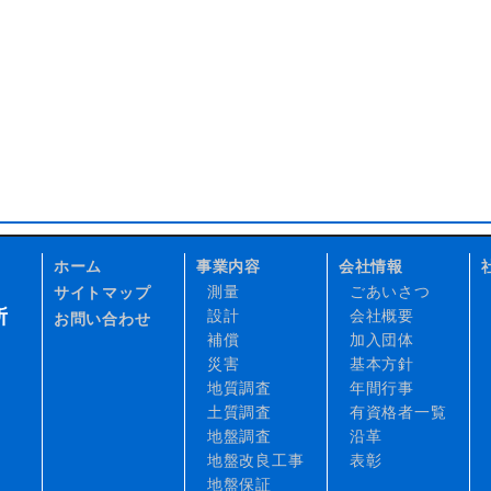
ホーム
事業内容
会社情報
測量
ごあいさつ
サイトマップ
所
設計
会社概要
お問い合わせ
補償
加入団体
災害
基本方針
地質調査
年間行事
土質調査
有資格者一覧
地盤調査
沿革
地盤改良工事
表彰
地盤保証