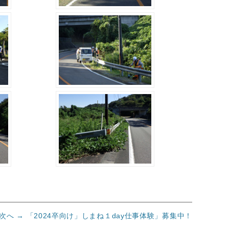
次
次へ →
「2024卒向け」しまね１day仕事体験」募集中！
の