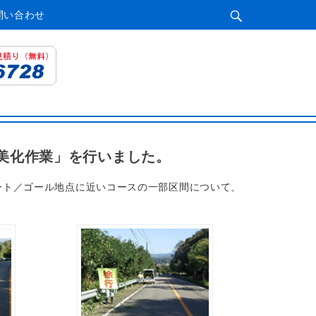
検
問い合わせ
索
開
始
「美化作業」を行いました。
タート／ゴール地点に近いコースの一部区間について、