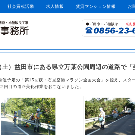
社会貢献活動
求人情報
賃貸マンション情報
お
設計事務所
/1（土）益田市にある県立万葉公園周辺の道路で
16開催予定の「第15回萩・石見空港マラソン全国大会」を控え、ス
２回目の道路美化作業をおこないました。