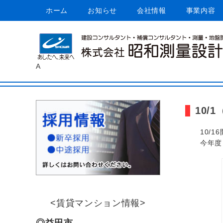
メインメニュー
コ
ホーム
お知らせ
会社情報
事業内容
ン
テ
～あしたへ、未来へ～
株式会社 昭和測量
ン
ツ
へ
A
ス
キ
ッ
プ
10
10/
今年度
<賃貸マンション情報>
◎益田市