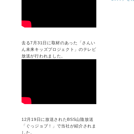
稿
記
ナ
事:
ビ
ゲ
ー
去る7月31日に取材のあった「さんい
ん未来キッズプロジェクト」のテレビ
シ
放送が行われました。
ョ
ン
12月19日に放送されたBSS山陰放送
「ぐっジョブ！」で当社が紹介されま
した。