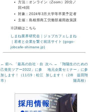
方法：オンライン（Zoom）20分／
回×6回
対象：2024年3月大学等卒業予定者
主催：島根県商工労働部雇用政策課
※詳細はこちら
しまね業界研究会｜ジョブカフェしまね
｜若者と企業を繋ぐ就活サイト (gogo-
jobcafe-shimane.jp)
投
前
次
← 前へ
「最高の自社・自
次へ →
「翔陽生のための
の
の
稿
己発見ツアー2022」に参
地元企業セミナー」に参
記
記
加します！（11/19：松江
加します！（2/8 益田翔
ナ
事:
事:
市）
陽高校）
ビ
ゲ
ー
シ
ョ