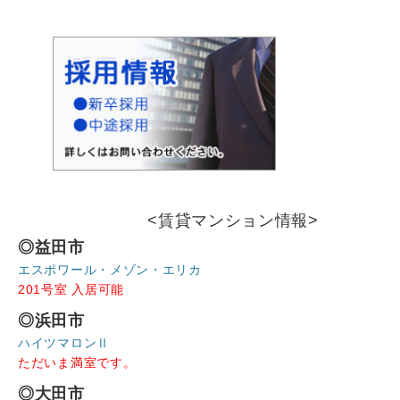
ビ
ゲ
ー
シ
ョ
ン
<賃貸マンション情報>
◎益田市
エスポワール・メゾン・エリカ
201号室 入居可能
◎浜田市
ハイツマロンⅡ
ただいま満室です。
◎大田市