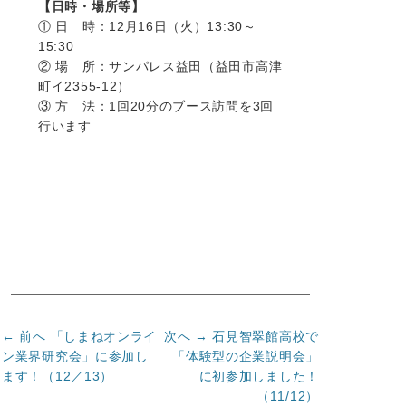
【日時・場所等】
① 日 時：12月16日（火）13:30～
15:30
② 場 所：サンパレス益田（益田市高津
町イ2355-12）
③ 方 法：1回20分のブース訪問を3回
行います
投
前
次
← 前へ
「しまねオンライ
次へ →
石見智翠館高校で
の
の
稿
ン業界研究会」に参加し
「体験型の企業説明会」
記
記
ます！（12／13）
に初参加しました！
ナ
事:
事:
（11/12）