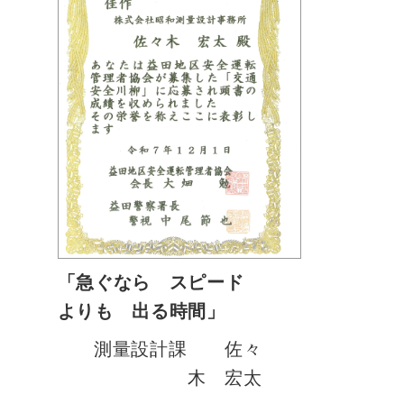
「急ぐなら スピード
よりも 出る時間」
測量設計課 佐々
木 宏太