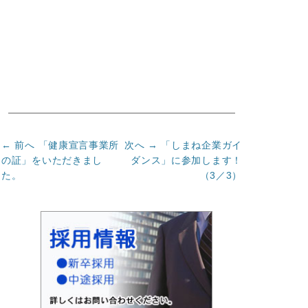
投
前
次
← 前へ
「健康宣言事業所
次へ →
「しまね企業ガイ
の
の
稿
の証」をいただきまし
ダンス」に参加します！
記
記
た。
（3／3）
ナ
事:
事:
ビ
ゲ
ー
シ
ョ
ン